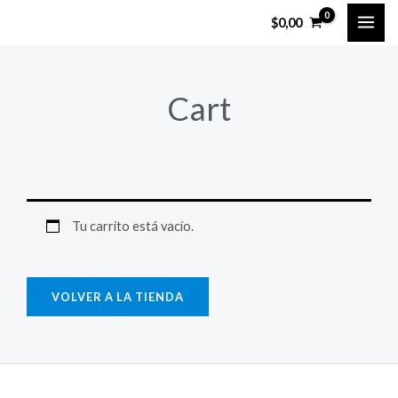
Ir
$
0,00
al
contenido
Cart
Tu carrito está vacío.
VOLVER A LA TIENDA